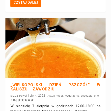
CZYTAJ DALEJ
„WIELKOPOLSKI DZIEŃ PSZCZÓŁ” W
KALISZU – ZAWODZIU
przez
|
sie 4, 2022
|
,
|
Paweł
Aktualności
Wydarzenia pszczelarskie
|
0
W niedzielę 7 sierpnia w godzinach 12.00-18.00 na