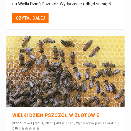
na Wielki Dzień Pszczół. Wydarzenie odbędzie się 8...
CZYTAJ DALEJ
WIELKI DZIEŃ PSZCZÓŁ W ZŁOTOWIE
przez
|
sie 3, 2022
|
,
|
Paweł
Aktualności
Wydarzenia pszczelarskie
|
0