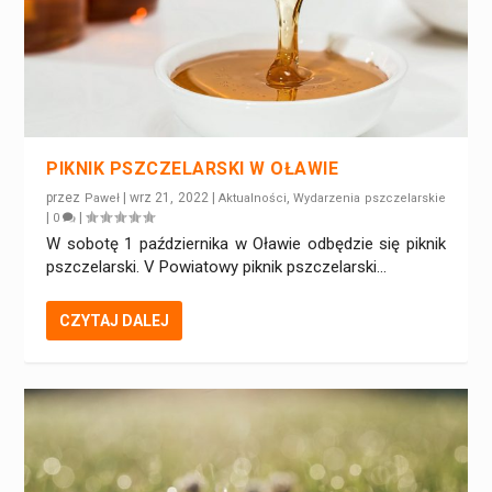
PIKNIK PSZCZELARSKI W OŁAWIE
przez
|
wrz 21, 2022
|
,
Paweł
Aktualności
Wydarzenia pszczelarskie
|
|
0
W sobotę 1 października w Oławie odbędzie się piknik
pszczelarski. V Powiatowy piknik pszczelarski...
CZYTAJ DALEJ