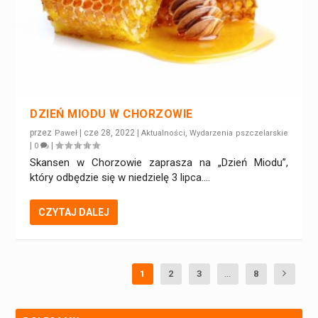
DZIEŃ MIODU W CHORZOWIE
przez
|
cze 28, 2022
|
,
Paweł
Aktualności
Wydarzenia pszczelarskie
|
|
0
Skansen w Chorzowie zaprasza na „Dzień Miodu”,
który odbędzie się w niedzielę 3 lipca....
CZYTAJ DALEJ
1
2
3
...
8