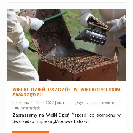
WIELKI DZIEŃ PSZCZÓŁ W WIELKOPOLSKIM
SWARZĘDZU
przez
|
sie 4, 2022
|
,
|
Paweł
Aktualności
Wydarzenia pszczelarskie
|
0
Zapraszamy na Wielki Dzień Pszczół do skansenu w
Swarzędzu. Impreza „Miodowe Lato w...