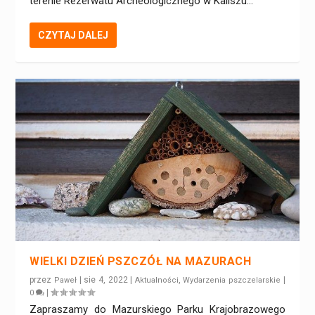
terenie Rezerwatu Archeologicznego w Kaliszu...
CZYTAJ DALEJ
WIELKI DZIEŃ PSZCZÓŁ NA MAZURACH
przez
|
sie 4, 2022
|
,
|
Paweł
Aktualności
Wydarzenia pszczelarskie
|
0
Zapraszamy do Mazurskiego Parku Krajobrazowego