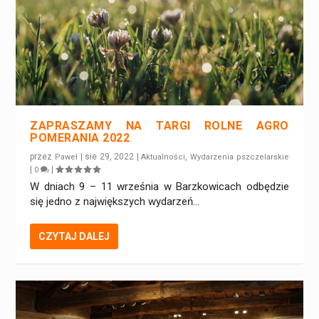
ZAPRASZAMY NA TARGI ROLNE AGRO
POMERANIA 2022
przez
|
sie 29, 2022
|
,
Paweł
Aktualności
Wydarzenia pszczelarskie
|
|
0
W dniach 9 – 11 września w Barzkowicach odbędzie
się jedno z największych wydarzeń...
CZYTAJ DALEJ