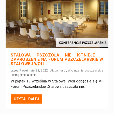
STALOWA PSZCZOŁA NIE ISTNIEJE –
ZAPROSZENIE NA FORUM PSZCZELARSKIE W
STALOWEJ WOLI
przez
|
sie 23, 2022
|
,
Paweł
Aktualności
Wydarzenia pszczelarskie
|
|
0
W piątek 16 września w Stalowej Woli odbędzie się VII
Forum Pszczelarskie „Stalowa pszczoła nie...
CZYTAJ DALEJ