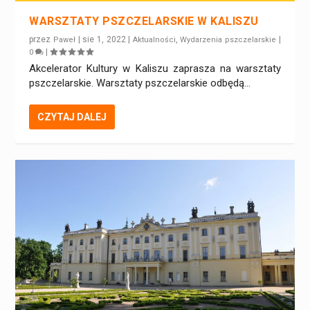
WARSZTATY PSZCZELARSKIE W KALISZU
przez
|
sie 1, 2022
|
,
|
Paweł
Aktualności
Wydarzenia pszczelarskie
|
0
Akcelerator Kultury w Kaliszu zaprasza na warsztaty
pszczelarskie. Warsztaty pszczelarskie odbędą...
CZYTAJ DALEJ