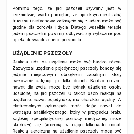
Pomimo tego, że jad pszczeli używany jest w
lecznictwie, warto pamiętać, że apitoksyna jest silną
trucizną i niefachowe zetknięcie się z jadem może być
groźne dla zdrowia i życia. Dlatego wszelkie terapie
jadem pszczelim powinny odbywać się wyłącznie pod
opieką doświadczonego personelu.
UŻĄDLENIE PSZCZOŁY
Reakcja ludzi na użądlenie może być bardzo różna.
Zazwyczaj użądlenie pojedynczej pszczoły kończy się
jedynie miejscowym obrzękiem zapalnym, który
całkowicie ustępuje po kilku dniach. Bardzo groźne,
nawet dla życia, może być jednak użądlenie osoby
uczulonej na jad pszczeli. U takich osób reakcja na
użądlenie, nawet pojedyncze, ma charakter ogólny. W
ekstremalnych sytuacjach może dojść nawet do
wstrząsu anafilaktycznego, który w przypadku braku
szybkiej specjalistycznej pomocy medycznej, może
skończyć się śmiercią w ciągu kilkunastu minut.
Reakcją alergiczną na użądlenie pszczoły mogą być