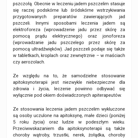
pszczołą. Obecnie w leczeniu jadem pszczelim stasuje
się raczej podskórne lub śródskórne wstrzykiwania
przygotowanych preparatów zawierających jad
pszczeli. Innymi sposobami leczenia jadem są
elektroforeza (wprowadzenie jadu przez skórę za
pomocą prądu elektrycznego) oraz jonoforeza
(wprowadzanie jadu pszczelego przez skórę za
pomocą ultradźwięków). Jad pszczeli podaje się także
w tabletkach, kroplach oraz zewnętrznie – w maściach
czy aerozolach.
Ze względu na to, że samodzielne stosowanie
apitoksynoterapii jest niezwykle niebezpieczne dla
zdrowia i życia, leczenie powinno odbywać się
wyłącznie pod okiem doświadczonych apiterapeutów.
Ze stosowania leczenia jadem pszczelim wykluczone
są osoby uczulone na apitoksynę, małe dzieci (poniżej
5 roku życia) oraz ludzie w podeszłym wieku.
Przeciwwskazaniem dla apitoksynoterapii są także
choroby wątroby, trzustki, nerek, żołądka, choroby