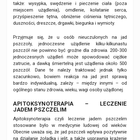
także: wysypka, swędzenie i pieczenie ciała (poza
miejscem użądlenia), omdlenie, kołatanie serca,
przyśpieszenie tętna, obniżenie ciśnienia tętniczego,
duszności, dreszcze, drgawki, biegunka i wymioty.
Przyjmuje się, że u osób nieuczulonych na jad
pszczoły, jednoczesne użądlenie kilku-kilkunastu
pszczół nie powinno być groźne dla zdrowia. 200-300
jednoczesnych użądleń może spowodować ciężkie
zatrucie, a dawką śmiertelną jest użądlenia około 500
pszczół. Dane te należy traktować jednak tylko
szacunkowo, bowiem reakcja na jad jest sprawą
bardzo indywidualną, zależy – między innymi – od
ogólnego stanu zdrowia, wieku, wagi osoby użądlonej.
APITOKSYNOTERAPIA – LECZENIE
JADEM PSZCZELIM
Apitoksynoterapia czyli leczenie jadem pszczelim
stosowane było w medycynie ludowej od wieków.
Obecnie uważa się, że jad pszczeli wpływa pozytywnie
na działanie żołądka i jelit, a także usprawnia krążenie