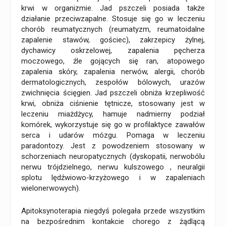
krwi w organizmie. Jad pszczeli posiada także
działanie przeciwzapalne. Stosuje się go w leczeniu
chorób reumatycznych (reumatyzm, reumatoidalne
zapalenie stawów, gościec), zakrzepicy żylnej,
dychawicy oskrzelowej, zapalenia pęcherza
moczowego, źle gojących się ran, atopowego
zapalenia skóry, zapalenia nerwów, alergii, chorób
dermatologicznych, zespołów bólowych, urazów
zwichnięcia ścięgien. Jad pszczeli obniża krzepliwość
krwi, obniża ciśnienie tętnicze, stosowany jest w
leczeniu miażdżycy, hamuje nadmierny podział
komórek, wykorzystuje się go w profilaktyce zawałów
serca i udarów mózgu. Pomaga w leczeniu
paradontozy. Jest z powodzeniem stosowany w
schorzeniach neuropatycznych (dyskopatii, nerwobólu
nerwu trójdzielnego, nerwu kulszowego , neuralgii
splotu lędźwiowo-krzyżowego i w zapaleniach
wielonerwowych).
Apitoksynoterapia niegdyś polegała przede wszystkim
na bezpośrednim kontakcie chorego z żądlącą