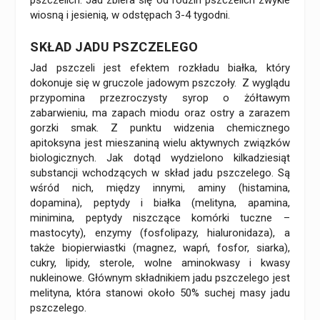
pszczelich. Jad zbiera się od rodzin pszczelich zwykle
wiosną i jesienią, w odstępach 3-4 tygodni.
SKŁAD JADU PSZCZELEGO
Jad pszczeli jest efektem rozkładu białka, który
dokonuje się w gruczole jadowym pszczoły. Z wyglądu
przypomina przezroczysty syrop o żółtawym
zabarwieniu, ma zapach miodu oraz ostry a zarazem
gorzki smak. Z punktu widzenia chemicznego
apitoksyna jest mieszaniną wielu aktywnych związków
biologicznych. Jak dotąd wydzielono kilkadziesiąt
substancji wchodzących w skład jadu pszczelego. Są
wśród nich, między innymi, aminy (histamina,
dopamina), peptydy i białka (melityna, apamina,
minimina, peptydy niszczące komórki tuczne –
mastocyty), enzymy (fosfolipazy, hialuronidaza), a
także biopierwiastki (magnez, wapń, fosfor, siarka),
cukry, lipidy, sterole, wolne aminokwasy i kwasy
nukleinowe. Głównym składnikiem jadu pszczelego jest
melityna, która stanowi około 50% suchej masy jadu
pszczelego.