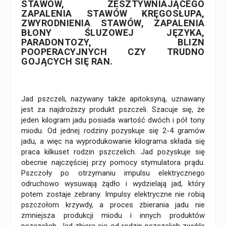
STAWÓW, ZESZTYWNIAJĄCEGO
ZAPALENIA STAWÓW KRĘGOSŁUPA,
ZWYRODNIENIA STAWÓW, ZAPALENIA
BŁONY ŚLUZOWEJ JĘZYKA,
PARADONTOZY, BLIZN
POOPERACYJNYCH CZY TRUDNO
GOJĄCYCH SIĘ RAN.
Jad pszczeli, nazywany także apitoksyną, uznawany
jest za najdroższy produkt pszczeli. Szacuje się, że
jeden kilogram jadu posiada wartość dwóch i pół tony
miodu. Od jednej rodziny pozyskuje się 2-4 gramów
jadu, a więc na wyprodukowanie kilograma składa się
praca kilkuset rodzin pszczelich. Jad pozyskuje się
obecnie najczęściej przy pomocy stymulatora prądu.
Pszczoły po otrzymaniu impulsu elektrycznego
odruchowo wysuwają żądło i wydzielają jad, który
potem zostaje zebrany. Impulsy elektryczne nie robią
pszczołom krzywdy, a proces zbierania jadu nie
zmniejsza produkcji miodu i innych produktów