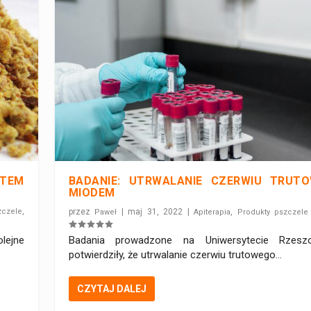
TEM
BADANIE: UTRWALANIE CZERWIU TRUT
MIODEM
,
zczele
przez
|
maj 31, 2022
|
,
Paweł
Apiterapia
Produkty pszczele
lejne
Badania prowadzone na Uniwersytecie Rzesz
potwierdziły, że utrwalanie czerwiu trutowego...
CZYTAJ DALEJ