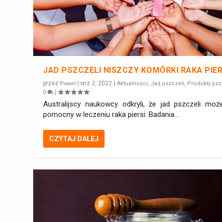
JAD PSZCZELI NISZCZY KOMÓRKI RAKA PIER
przez
|
wrz 2, 2022
|
,
,
Paweł
Aktualności
Jad pszczeli
Produkty psz
|
0
Australijscy naukowcy odkryli, że jad pszczeli moż
pomocny w leczeniu raka piersi. Badania...
CZYTAJ DALEJ