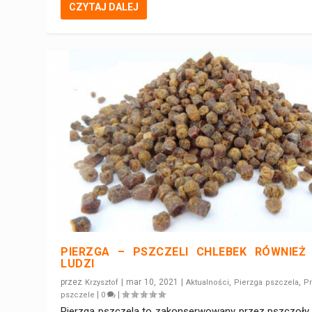
CZYTAJ DALEJ
PIERZGA – PSZCZELI CHLEBEK RÓWNIEŻ
LUDZI
przez
|
mar 10, 2021
|
,
,
Krzysztof
Aktualności
Pierzga pszczela
Pr
|
|
pszczele
0
Pierzga pszczela to zakonserwowany przez pszczoły 