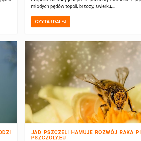
młodych pędów topoli, brzozy, świerku,...
CZYTAJ DALEJ
ODZI
JAD PSZCZELI HAMUJE ROZWÓJ RAKA PIE
PSZCZOLY.EU