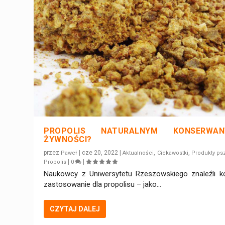
PROPOLIS NATURALNYM KONSERWAN
ŻYWNOŚCI?
przez
|
cze 20, 2022
|
,
,
Paweł
Aktualności
Ciekawostki
Produkty ps
|
|
Propolis
0
Naukowcy z Uniwersytetu Rzeszowskiego znaleźli ko
zastosowanie dla propolisu – jako...
CZYTAJ DALEJ