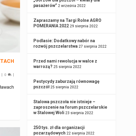
„Gorzów dla pszczół – kwiaty dla
pasażerów”
2 września 2022
Zapraszamy na Targi Rolne AGRO
POMERANIA 2022
29 sierpnia 2022
Podlasie: Dodatkowy nabór na
rozwój pszczelarstwa
27 sierpnia 2022
KTACH
Przed nami rewolucja w walce z
warrozą?
25 sierpnia 2022
|
|
0
Pestycydy zaburzają równowagę
uławach
pszczół
25 sierpnia 2022
Stalowa pszczoła nie istnieje –
zaproszenie na forum pszczelarskie
w Stalowej Woli
23 sierpnia 2022
250 tys. zł dla organizacji
pozarządowych
22 sierpnia 2022