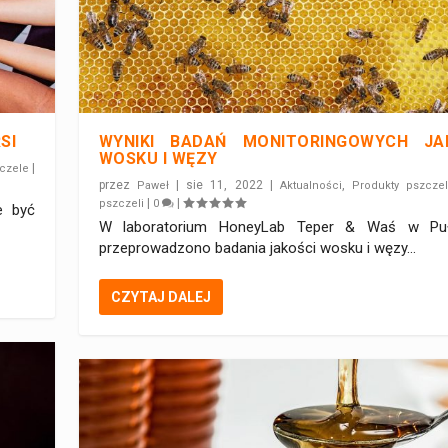
SI
WYNIKI BADAŃ MONITORINGOWYCH JA
WOSKU I WĘZY
|
czele
przez
|
sie 11, 2022
|
,
Paweł
Aktualności
Produkty pszcze
|
|
pszczeli
0
e być
W laboratorium HoneyLab Teper & Waś w Pu
przeprowadzono badania jakości wosku i węzy...
CZYTAJ DALEJ