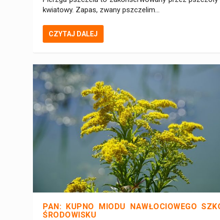
kwiatowy. Zapas, zwany pszczelim...
CZYTAJ DALEJ
PAN: KUPNO MIODU NAWŁOCIOWEGO SZK
ŚRODOWISKU