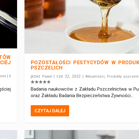
KTÓW
IEJ
POZOSTAŁOŚCI PESTYCYDÓW W PRODU
PSZCZELICH
|
zele
0
przez
|
cze 22, 2022
|
,
Paweł
Aktualności
Produkty pszczele
ęściej
Badania naukowców z Zakładu Pszczelnictwa w P
oraz Zakładu Badania Bezpieczeństwa Żywności...
CZYTAJ DALEJ