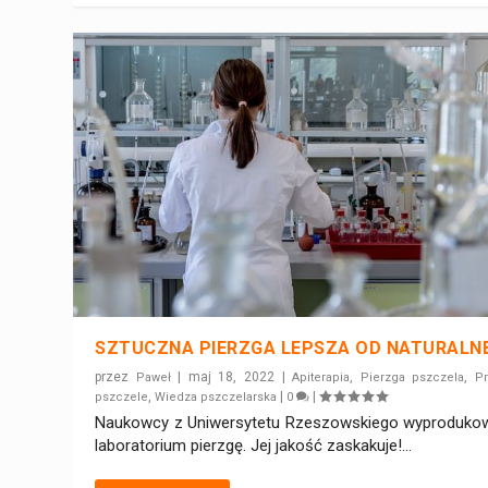
SZTUCZNA PIERZGA LEPSZA OD NATURALN
przez
|
maj 18, 2022
|
,
,
Paweł
Apiterapia
Pierzga pszczela
Pr
,
|
|
pszczele
Wiedza pszczelarska
0
Naukowcy z Uniwersytetu Rzeszowskiego wyprodukow
laboratorium pierzgę. Jej jakość zaskakuje!...