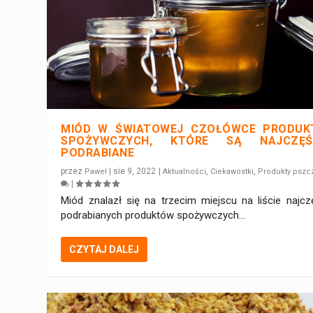
MIÓD W ŚWIATOWEJ CZOŁÓWCE PRODU
SPOŻYWCZYCH, KTÓRE SĄ NAJCZĘŚC
PODRABIANE
przez
|
sie 9, 2022
|
,
,
Paweł
Aktualności
Ciekawostki
Produkty pszc
|
Miód znalazł się na trzecim miejscu na liście najcz
podrabianych produktów spożywczych...
CZYTAJ DALEJ