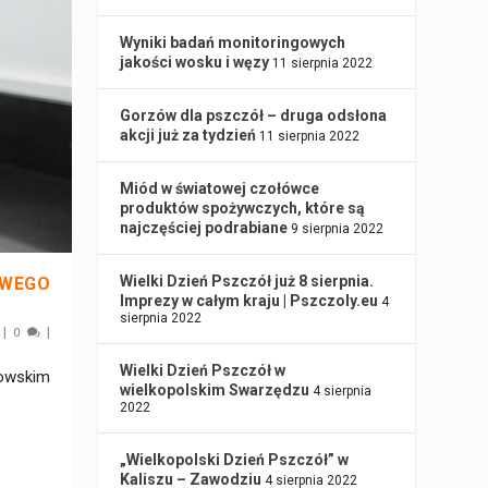
Wyniki badań monitoringowych
jakości wosku i węzy
11 sierpnia 2022
Gorzów dla pszczół – druga odsłona
akcji już za tydzień
11 sierpnia 2022
Miód w światowej czołówce
produktów spożywczych, które są
najczęściej podrabiane
9 sierpnia 2022
Wielki Dzień Pszczół już 8 sierpnia.
OWEGO
Imprezy w całym kraju | Pszczoly.eu
4
sierpnia 2022
|
|
0
Wielki Dzień Pszczół w
owskim
wielkopolskim Swarzędzu
4 sierpnia
2022
„Wielkopolski Dzień Pszczół” w
Kaliszu – Zawodziu
4 sierpnia 2022