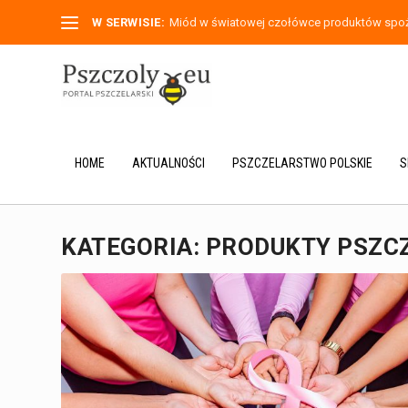
W SERWISIE:
Miód w światowej czołówce produktów spoży
HOME
AKTUALNOŚCI
PSZCZELARSTWO POLSKIE
S
KATEGORIA:
PRODUKTY PSZC