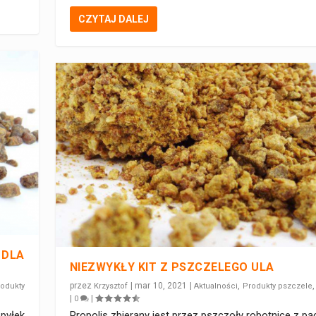
CZYTAJ DALEJ
 DLA
NIEZWYKŁY KIT Z PSZCZELEGO ULA
przez
|
mar 10, 2021
|
,
odukty
Krzysztof
Aktualności
Produkty pszczele
|
|
0
pyłek
Propolis zbierany jest przez pszczoły robotnice z pą