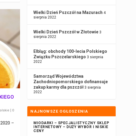
Wielki Dzień Pszczół na Mazurach
4
sierpnia 2022
Wielki Dzień Pszczół w Złotowie
3
sierpnia 2022
Elbląg: obchody 100-lecia Polskiego
Związku Pszczelarskiego
3 sierpnia
2022
Samorząd Województwa
Zachodniopomorskiego dofinansuje
zakup karmy dla pszczół
3 sierpnia
2022
KIEGO
|
olskie
0
NAJNOWSZE OGŁOSZENIA
 2020 –
MIODARKI – SPECJALISTYCZNY SKLEP
INTERNETOWY – DUŻY WYBÓR I NISKIE
CENY