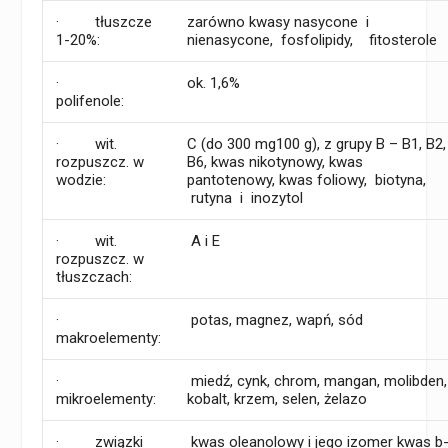
· tłuszcze
zarówno kwasy nasycone i
1-20%:
nienasycone, fosfolipidy, fitosterole
·
ok. 1,6%
polifenole:
· wit.
C (do 300 mg100 g), z grupy B – B1, B2,
rozpuszcz. w
B6, kwas nikotynowy, kwas
wodzie:
pantotenowy, kwas foliowy, biotyna,
rutyna i inozytol
· wit.
A i E
rozpuszcz. w
tłuszczach:
·
potas, magnez, wapń, sód
makroelementy:
·
miedź, cynk, chrom, mangan, molibden
mikroelementy:
kobalt, krzem, selen, żelazo
· związki
kwas oleanolowy i jego izomer kwas b