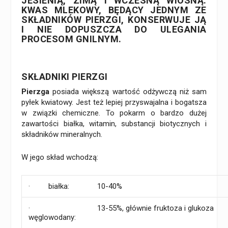
JESIENIĄ, ZIMĄ I WCZESNĄ WIOSNĄ.
KWAS MLEKOWY, BĘDĄCY JEDNYM ZE
SKŁADNIKÓW
PIERZGI
, KONSERWUJE JĄ
I NIE DOPUSZCZA DO ULEGANIA
PROCESOM GNILNYM.
SKŁADNIKI PIERZGI
Pierzga
posiada większą wartość odżywczą niż sam
pyłek kwiatowy. Jest też lepiej przyswajalna i bogatsza
w związki chemiczne. To pokarm o bardzo dużej
zawartości białka, witamin, substancji biotycznych i
składników mineralnych.
W jego skład wchodzą:
· białka:
10-40%
·
13-55%, głównie fruktoza i glukoza
węglowodany: