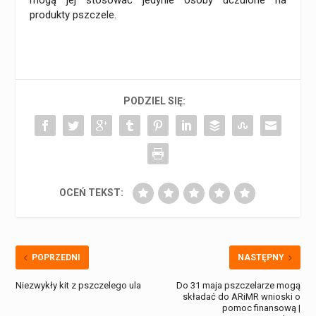
mogą jej stosować jedynie osoby uczulone na
produkty pszczele.
PODZIEL SIĘ:
OCEŃ TEKST:
POPRZEDNI
NASTĘPNY
Niezwykły kit z pszczelego ula
Do 31 maja pszczelarze mogą
składać do ARiMR wnioski o
pomoc finansową |