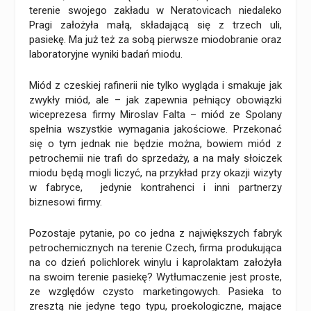
terenie swojego zakładu w Neratovicach niedaleko
Pragi założyła małą, składającą się z trzech uli,
pasiekę. Ma już też za sobą pierwsze miodobranie oraz
laboratoryjne wyniki badań miodu.
Miód z czeskiej rafinerii nie tylko wygląda i smakuje jak
zwykły miód, ale – jak zapewnia pełniący obowiązki
wiceprezesa firmy Miroslav Falta – miód ze Spolany
spełnia wszystkie wymagania jakościowe. Przekonać
się o tym jednak nie będzie można, bowiem miód z
petrochemii nie trafi do sprzedaży, a na mały słoiczek
miodu będą mogli liczyć, na przykład przy okazji wizyty
w fabryce, jedynie kontrahenci i inni partnerzy
biznesowi firmy.
Pozostaje pytanie, po co jedna z największych fabryk
petrochemicznych na terenie Czech, firma produkująca
na co dzień polichlorek winylu i kaprolaktam założyła
na swoim terenie pasiekę? Wytłumaczenie jest proste,
ze względów czysto marketingowych. Pasieka to
zresztą nie jedyne tego typu, proekologiczne, mające