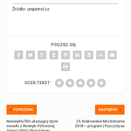
Źródło:
unipetrol.cz
PODZIEL SIĘ:
OCEŃ TEKST:
POPRZEDNI
NASTĘPNY
Niezwykły film ukazujący życie
25. Krakowskie Miodobranie
murarki z Ameryki Północnej.
2018 – program | Pszczoly.eu
Zobacz film! | Pszczoly.eu