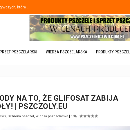
wczych, które ...
PRZĘT PSZCZELARSKI
WIEDZA PSZCZELARSKA
PRODUKTY PSZCZEL
Y NA TO, ŻE GLIFOSAT ZABIJA
ŁY! | PSZCZOLY.EU
,
,
|
|
ości
Ochrona pszczół
Wiedza pszczelarska
1