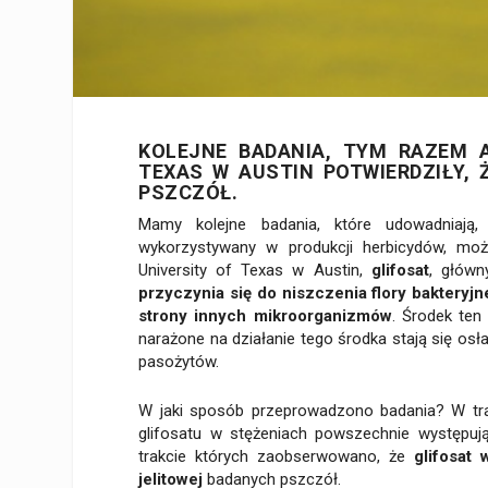
KOLEJNE BADANIA, TYM RAZEM 
TEXAS W AUSTIN POTWIERDZIŁY,
PSZCZÓŁ.
Mamy kolejne badania, które udowadniają, 
wykorzystywany w produkcji herbicydów, może
University of Texas w Austin,
glifosat
, główn
przyczynia się do niszczenia flory bakteryjn
strony innych mikroorganizmów
. Środek ten
narażone na działanie tego środka stają się osła
pasożytów.
W jaki sposób przeprowadzono badania? W tra
glifosatu w stężeniach powszechnie występuj
trakcie których zaobserwowano, że
glifosat
jelitowej
badanych pszczół.