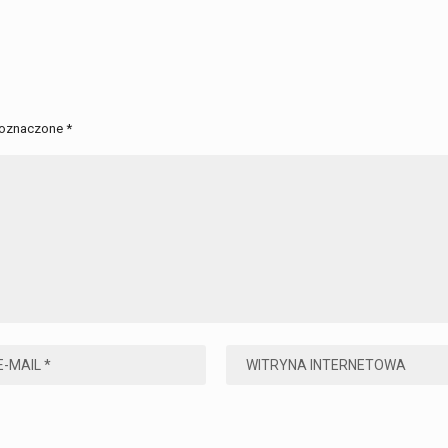
 oznaczone
*