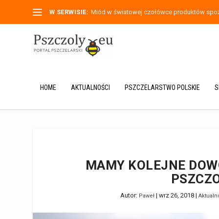
W SERWISIE:
Miód w światowej czołówce produktów spoży
HOME
AKTUALNOŚCI
PSZCZELARSTWO POLSKIE
S
MAMY KOLEJNE DOWOD
PSZCZO
Autor:
|
wrz 26, 2018
|
Paweł
Aktualn