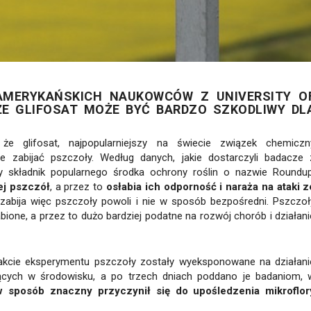
AMERYKAŃSKICH NAUKOWCÓW Z UNIVERSITY O
 ŻE GLIFOSAT MOŻE BYĆ BARDZO SZKODLIWY DL
że glifosat, najpopularniejszy na świecie związek chemiczn
 zabijać pszczoły. Według danych, jakie dostarczyli badacze 
y składnik popularnego środka ochrony roślin o nazwie Roundup
ej pszczół
, a przez to
osłabia ich odporność i naraża na ataki z
 zabija więc pszczoły powoli i nie w sposób bezpośredni. Pszczoł
bione, a przez to dużo bardziej podatne na rozwój chorób i działani
kcie eksperymentu pszczoły zostały wyeksponowane na działani
ących w środowisku, a po trzech dniach poddano je badaniom, 
 w sposób znaczny przyczynił się do upośledzenia mikroflor