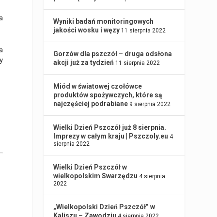
a
Wyniki badań monitoringowych
jakości wosku i węzy
11 sierpnia 2022
a
Gorzów dla pszczół – druga odsłona
y
akcji już za tydzień
11 sierpnia 2022
Miód w światowej czołówce
produktów spożywczych, które są
najczęściej podrabiane
9 sierpnia 2022
Wielki Dzień Pszczół już 8 sierpnia.
Imprezy w całym kraju | Pszczoly.eu
4
sierpnia 2022
Wielki Dzień Pszczół w
wielkopolskim Swarzędzu
4 sierpnia
2022
„Wielkopolski Dzień Pszczół” w
Kaliszu – Zawodziu
4 sierpnia 2022