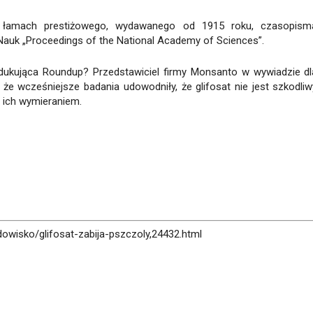
 łamach prestiżowego, wydawanego od 1915 roku, czasopism
auk „Proceedings of the National Academy of Sciences”.
dukująca Roundup? Przedstawiciel firmy Monsanto w wywiadzie dl
, że wcześniejsze badania udowodniły, że glifosat nie jest szkodliw
z ich wymieraniem.
dowisko/glifosat-zabija-pszczoly,24432.html