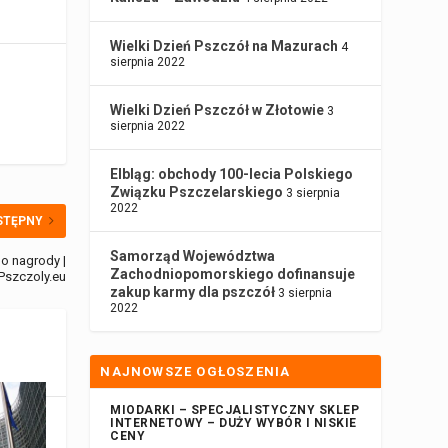
Wielki Dzień Pszczół na Mazurach
4
sierpnia 2022
Wielki Dzień Pszczół w Złotowie
3
sierpnia 2022
Elbląg: obchody 100-lecia Polskiego
Związku Pszczelarskiego
3 sierpnia
2022
STĘPNY
Samorząd Województwa
 o nagrody |
Zachodniopomorskiego dofinansuje
Pszczoly.eu
zakup karmy dla pszczół
3 sierpnia
2022
NAJNOWSZE OGŁOSZENIA
MIODARKI – SPECJALISTYCZNY SKLEP
INTERNETOWY – DUŻY WYBÓR I NISKIE
CENY