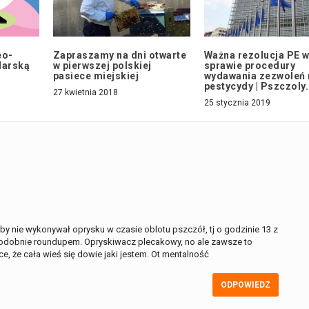
eo-
Zapraszamy na dni otwarte
Ważna rezolucja PE 
larską
w pierwszej polskiej
sprawie procedury
pasiece miejskiej
wydawania zezwoleń 
pestycydy | Pszczoly
27 kwietnia 2018
25 stycznia 2019
by nie wykonywał oprysku w czasie oblotu pszczół, tj o godzinie 13 z
odobnie roundupem. Opryskiwacz plecakowy, no ale zawsze to
hce, że cała wieś się dowie jaki jestem. Ot mentalność
ODPOWIEDZ