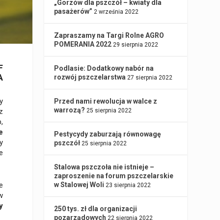
„Gorzów dla pszczół – kwiaty dla
pasażerów”
2 września 2022
Zapraszamy na Targi Rolne AGRO
POMERANIA 2022
29 sierpnia 2022
F
Podlasie: Dodatkowy nabór na
A
rozwój pszczelarstwa
27 sierpnia 2022
y
Przed nami rewolucja w walce z
warrozą?
z
25 sierpnia 2022
,
e
Pestycydy zaburzają równowagę
y
pszczół
25 sierpnia 2022
e
Stalowa pszczoła nie istnieje –
zaproszenie na forum pszczelarskie
e
w Stalowej Woli
23 sierpnia 2022
w
y
250 tys. zł dla organizacji
pozarządowych
22 sierpnia 2022