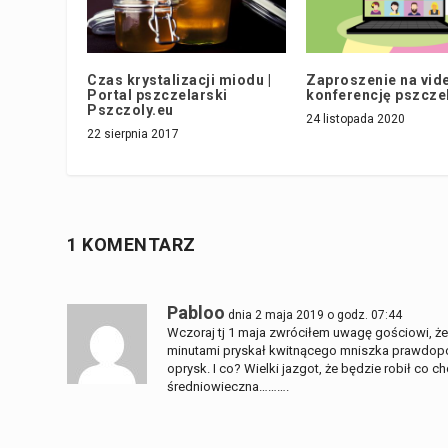
Czas krystalizacji miodu |
Zaproszenie na vid
Portal pszczelarski
konferencję pszcze
Pszczoly.eu
24 listopada 2020
22 sierpnia 2017
1 KOMENTARZ
Pabloo
dnia 2 maja 2019 o godz. 07:44
Wczoraj tj 1 maja zwróciłem uwagę gościowi, że
minutami pryskał kwitnącego mniszka prawdop
oprysk. I co? Wielki jazgot, że będzie robił co c
średniowieczna……….